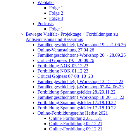
Webtalks
Folge 1
Folge 2
Folge 3
Podcasts
Folge 1
Bewegte Vielfalt - Projekttage + Fortbildungen zu
Antisemitismus und Rassismus
Familiengeschichte(n)-Workshop 19. - 21.06.26
Online-Veranstaltung 27.04.26
Familiengeschichte(n)-Workshop 26. - 28.09.25
Critical Gojness 19. - 20.09.26
Fortbildung NOK 05.12.23
Fortbildung NOK 01.12.23
Critical Gojness 07-08_10_23
Familiengeschichte(n)-Workshop 13-15_11-23
Familiengeschichte(n)-Workshop 02-04_06-23
Fortbildung Spannungsfelder 28./29.11.22
Familiengeschichte(n)-Workshop 18-20_11_22
Fortbildung Spannungsfelder 17./18.10.22
Fortbildung Spannungsfelder 17./18.10.22
Online-Fortbildungsreihe Herbst 2021
Online-Fortbildung 23.11.21
Online-Fortbildung 02.12.21
Online-Fortbildung 09.12.21