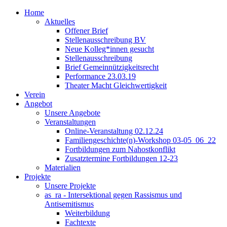
Home
Aktuelles
Offener Brief
Stellenausschreibung BV
Neue Kolleg*innen gesucht
Stellenausschreibung
Brief Gemeinnützigkeitsrecht
Performance 23.03.19
Theater Macht Gleichwertigkeit
Verein
Angebot
Unsere Angebote
Veranstaltungen
Online-Veranstaltung 02.12.24
Familiengeschichte(n)-Workshop 03-05_06_22
Fortbildungen zum Nahostkonflikt
Zusatztermine Fortbildungen 12-23
Materialien
Projekte
Unsere Projekte
as_ra - Intersektional gegen Rassismus und
Antisemitismus
Weiterbildung
Fachtexte