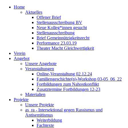
Home
Aktuelles
Offener Brief
Stellenausschreibung BV
Neue Kolleg*innen gesucht
Stellenausschreibung
Brief Gemeinnützigkeitsrecht
Performance 23.03.19
Theater Macht Gleichwertigkeit
Verein
Angebot
Unsere Angebote
Veranstaltungen
Online-Veranstaltung 02.12.24
Familiengeschichte(n)-Workshop 03-05_06_22
Fortbildungen zum Nahostkonflikt
Zusatztermine Fortbildungen 12-23
Materialien
Projekte
Unsere Projekte
as_ra - Intersektional gegen Rassismus und
Antisemitismus
Weiterbildung
Fachtexte