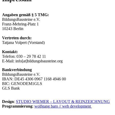
Angaben gemäß § 5 TMG:
BildungsBausteine e.V.
Franz-Mehring-Platz 1
10243 Berlin
Vertreten durch:
Tatjana Volpert (Vorstand)
Kontakt:
Telefon: 030 – 29 78 42 11
E-Mail: info[at]bildungsbausteine.org
Bankverbindung
BildungsBausteine e.V.
IBAN: DE45 4306 0967 1168 4946 00
BIC: GENODEM1GLS
GLS Bank
Design
:
STUDIO WIEMER – LAYOUT & REINZEICHNUNG
Programmierung
:
wolfgang baro // web development