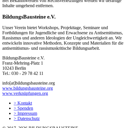
Bei Bekanntwerden von Rechtsverletzungen werden wir derartige
Inhalte umgehend entfernen.
BildungsBausteine e.V.
Unser Verein bietet Workshops, Projekttage, Seminare und
Fortbildungen für Jugendliche und Erwachsene zu Antisemitismus,
Rassismus und anderen Ideologien der Ungleichwertigkeit an. Wir
entwickeln innovative Methoden, Konzepte und Materialien für die
antisemitismus- und rassismuskritische Bildungsarbeit.
BildungsBausteine e.V.
Franz-Mehring-Platz 1
10243 Berlin
Tel.: 030 ‐ 29 78 42 11
info[at]bildungsbausteine.org
www.bildungsbausteine.org
www.verknüpfungen.org
> Kontakt
> Spenden
> Impressum
> Datenschutz