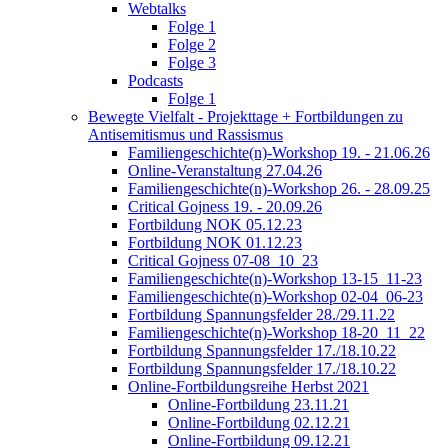
Webtalks
Folge 1
Folge 2
Folge 3
Podcasts
Folge 1
Bewegte Vielfalt - Projekttage + Fortbildungen zu
Antisemitismus und Rassismus
Familiengeschichte(n)-Workshop 19. - 21.06.26
Online-Veranstaltung 27.04.26
Familiengeschichte(n)-Workshop 26. - 28.09.25
Critical Gojness 19. - 20.09.26
Fortbildung NOK 05.12.23
Fortbildung NOK 01.12.23
Critical Gojness 07-08_10_23
Familiengeschichte(n)-Workshop 13-15_11-23
Familiengeschichte(n)-Workshop 02-04_06-23
Fortbildung Spannungsfelder 28./29.11.22
Familiengeschichte(n)-Workshop 18-20_11_22
Fortbildung Spannungsfelder 17./18.10.22
Fortbildung Spannungsfelder 17./18.10.22
Online-Fortbildungsreihe Herbst 2021
Online-Fortbildung 23.11.21
Online-Fortbildung 02.12.21
Online-Fortbildung 09.12.21