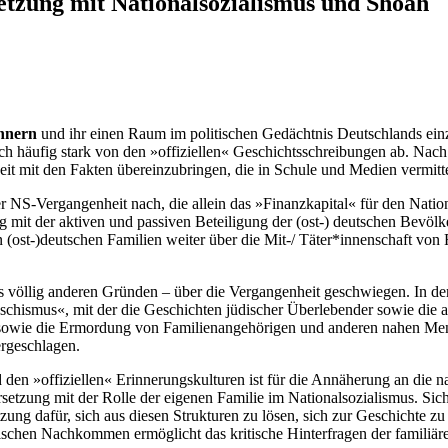
tzung mit Nationalsozialismus und Shoah
innern
und ihr einen Raum im politischen Gedächtnis Deutschlands ein
ch häufig stark von den »offiziellen« Geschichtsschreibungen ab. Nach
eit mit den Fakten übereinzubringen, die in Schule und Medien vermitt
S-Vergangenheit nach, die allein das »Finanzkapital« für den Nation
g mit der aktiven und passiven Beteiligung der (ost-) deutschen Bevöl
(ost-)deutschen Familien weiter über die Mit-/ Täter*innenschaft von
völlig anderen Gründen – über die Vergangenheit geschwiegen. In d
chismus«, mit der die Geschichten jüdischer Überlebender sowie die a
en sowie die Ermordung von Familienangehörigen und anderen nahen 
ergeschlagen.
den »offiziellen« Erinnerungskulturen ist für die Annäherung an die na
setzung mit der Rolle der eigenen Familie im Nationalsozialismus. Sic
zung dafür, sich aus diesen Strukturen zu lösen, sich zur Geschichte z
chen Nachkommen ermöglicht das kritische Hinterfragen der familiäre