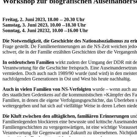
Workshop zur biografischen Auseinanderse
Freitag, 2. Juni 2023, 18.00 -- 20.30 Uhr
Samstag, 3. Juni 2023, 10.00 --18.30 Uhr
Sonntag, 4. Juni 20232, 10.00 --16.00 Uhr
Die Notwendigkeit, die Geschichte des Nationalsozialismus zu er
Frage gestellt. De Familienerinnerungen an die NS-Zeit weichen jedo
schwer, die in der Familie erzählten Geschichten über die Vergangenh
In ostdeutschen Familien
wirkt zudem der Umgang der DDR mit der N
Verantwortung für die Geschichte freisprach. Eine Auseinandersetzun
vermieden. Doch auch nach 1989/90 wurde (und wird) in den meisten 
nachfolgenden Generationen in Ost und West bis heute nachhaltig.
Auch in vielen Familien von NS-Verfolgten
wurde – wenn auch aus 
des staatlichen Gedenkens auf die kommunistischen »Kämpfer des Fas
Familien, in denen die eigene Verfolgungsgeschichte, das Überleb
weitergegeben und hat sich auf vielfältige Weise in deren Leben nied
Die Kluft zwischen den alltäglichen, familiären Erinnerungen
und 
Familienlegenden blockieren eine bewusste und kritische Auseinander
Familiengeschichten zu vergegenwärtigen, ist eine wichtige Vorausset
Verantwortung für Gegenwart und Zukunft zu übernehmen. Nichtjüdis