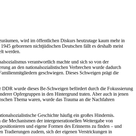
zuräumen, wird im öffentlichen Diskurs heutzutage kaum mehr in
 1945 geborenen nichtjüdischen Deutschen fällt es deshalb meist
elt werden.
alsozialismus verantwortlich machte und sich so von der
kerung an den nationalsozialistischen Verbrechen wurde dadurch
 Familienmitgliedern geschwiegen. Dieses Schweigen prägt die
er DDR wurde dieses Be-Schweigen befördert durch die Fokussierung
nderer Opfergruppen in den Hintergrund traten. Aber auch in jenen
Menschen Thema waren, wurde das Trauma an die Nachfahren
tionalsozialistische Geschichte häufig ein großes Hindernis.
h die Mechanismen der intergenerationellen Weitergabe von
u positionieren und eigene Formen des Erinnerns zu finden – und
n Tradierungen zudem, sich der eigenen Verstrickungen in