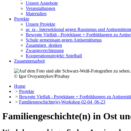
Unsere Angebote
Veranstaltungen
Materialien
Projekte
Unsere Projekte
as_ra - Intersektional gegen Rassismus und Antisemitism
Bewegte Vielfalt - Projekttage + Fortbildungen zu Anti
Schule gemeinsam gegen Antisemitismus
Zusammen_denken
Zwangsverchippung
Kooperationsprojekt: Spielball
Zusammenarbeit
© Igor Ovsyannykov/Pixabay
Home
>
Projekte
>
Bewegte Vielfalt - Projekttage + Fortbildungen zu Antisemi
>
Familiengeschichte(n)-Workshop 02-04_06-23
Familiengeschichte(n) in Ost u