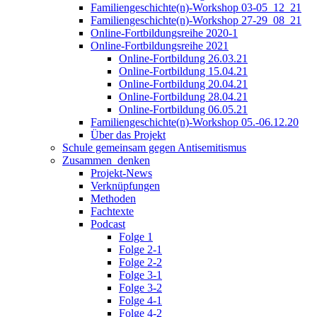
Familiengeschichte(n)-Workshop 03-05_12_21
Familiengeschichte(n)-Workshop 27-29_08_21
Online-Fortbildungsreihe 2020-1
Online-Fortbildungsreihe 2021
Online-Fortbildung 26.03.21
Online-Fortbildung 15.04.21
Online-Fortbildung 20.04.21
Online-Fortbildung 28.04.21
Online-Fortbildung 06.05.21
Familiengeschichte(n)-Workshop 05.-06.12.20
Über das Projekt
Schule gemeinsam gegen Antisemitismus
Zusammen_denken
Projekt-News
Verknüpfungen
Methoden
Fachtexte
Podcast
Folge 1
Folge 2-1
Folge 2-2
Folge 3-1
Folge 3-2
Folge 4-1
Folge 4-2