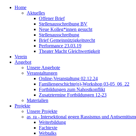
Home
Aktuelles
Offener Brief
Stellenausschreibung BV
Neue Kolleg*innen gesucht
Stellenausschreibung
Brief Gemeinnützigkeitsrecht
Performance 23.03.19
Theater Macht Gleichwertigkeit
Verein
Angebot
Unsere Angebote
Veranstaltungen
Online-Veranstaltung 02.12.24
Familiengeschichte(n)-Workshop 03-05_06_22
Fortbildungen zum Nahostkonflikt
Zusatztermine Fortbildungen 12-23
Materialien
Projekte
Unsere Projekte
as_ra - Intersektional gegen Rassismus und Antisemitism
Weiterbildung
Fachtexte
Webtalks