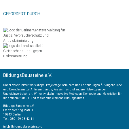
GEFÖRDERT DURCH:
BildungsBausteine e.V.
Unser Verein bietet Workshops, Projekttage, Seminare und Fortbildungen für Jugendliche
und Erwachsene zu Antisemitismus, Rassismus und anderen Ideologien der
Ungleichwertigkeit an. Wir entwickeln innovative Methoden, Konzepte und Materialien für
die antisemitismus- und rassismuskritische Bildungsarbeit.
BildungsBausteine e.V.
Franz-Mehring-Platz 1
10243 Berlin
Tel.: 030 ‐ 29 78 42 11
info[at]bildungsbausteine.org