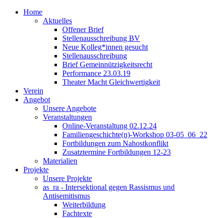
Home
Aktuelles
Offener Brief
Stellenausschreibung BV
Neue Kolleg*innen gesucht
Stellenausschreibung
Brief Gemeinnützigkeitsrecht
Performance 23.03.19
Theater Macht Gleichwertigkeit
Verein
Angebot
Unsere Angebote
Veranstaltungen
Online-Veranstaltung 02.12.24
Familiengeschichte(n)-Workshop 03-05_06_22
Fortbildungen zum Nahostkonflikt
Zusatztermine Fortbildungen 12-23
Materialien
Projekte
Unsere Projekte
as_ra - Intersektional gegen Rassismus und
Antisemitismus
Weiterbildung
Fachtexte