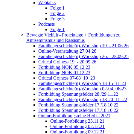
Webtalks
Folge 1
Folge 2
Folge 3
Podcasts
Folge 1
Bewegte Vielfalt - Projekttage + Fortbildungen zu
Antisemitismus und Rassismus
Familiengeschichte(n)-Workshop 19. - 21.06.26
Online-Veranstaltung 27.04.26
Familiengeschichte(n)-Workshop 26. - 28.09.25
Critical Gojness 19. - 20.09.26
Fortbildung NOK 05.12.23
Fortbildung NOK 01.12.23
Critical Gojness 07-08_10_23
Familiengeschichte(n)-Workshop 13-15_11-23
Familiengeschichte(n)-Workshop 02-04_06-23
Fortbildung Spannungsfelder 28./29.11.22
Familiengeschichte(n)-Workshop 18-20_11_22
Fortbildung Spannungsfelder 17./18.10.22
Fortbildung Spannungsfelder 17./18.10.22
Online-Fortbildungsreihe Herbst 2021
Online-Fortbildung 23.11.21
Online-Fortbildung 02.12.21
Online-Fortbildung 09.12.21