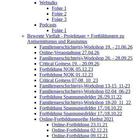
Webtalks
Folge 1
Folge 2
Folge 3
Podcasts
Folge 1
Bewegte Vielfalt - Projekttage + Fortbildungen zu
Antisemitismus und Rassismus
Familiengeschichte(n)-Workshop 19. - 21.06.26
Online-Veranstaltung 27.04.26
Familiengeschichte(n)-Workshop 26. - 28.09.25
Critical Gojness 19. - 20.09.26
Fortbildung NOK 05.12.23
Fortbildung NOK 01.12.23
Critical Gojness 07-08_10_23
Familiengeschichte(n)-Workshop 13-15_11-23
Familiengeschichte(n)-Workshop 02-04_06-23
Fortbildung Spannungsfelder 28./29.11.22
Familiengeschichte(n)-Workshop 18-20_11_22
Fortbildung Spannungsfelder 17./18.10.22
Fortbildung Spannungsfelder 17./18.10.22
Online-Fortbildungsreihe Herbst 2021
Online-Fortbildung 23.11.21
Online-Fortbildung 02.12.21
Online-Fortbildung 09.12.21