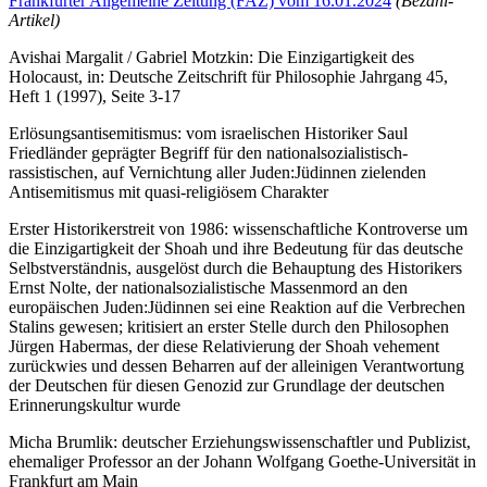
Frankfurter Allgemeine Zeitung (FAZ) vom 16.01.2024
(Bezahl-
Artikel)
Avishai Margalit / Gabriel Motzkin: Die Einzigartigkeit des
Holocaust, in: Deutsche Zeitschrift für Philosophie Jahrgang 45,
Heft 1 (1997), Seite 3-17
Erlösungsantisemitismus: vom israelischen Historiker Saul
Friedländer geprägter Begriff für den nationalsozialistisch-
rassistischen, auf Vernichtung aller Juden:Jüdinnen zielenden
Antisemitismus mit quasi-religiösem Charakter
Erster Historikerstreit von 1986: wissenschaftliche Kontroverse um
die Einzigartigkeit der Shoah und ihre Bedeutung für das deutsche
Selbstverständnis, ausgelöst durch die Behauptung des Historikers
Ernst Nolte, der nationalsozialistische Massenmord an den
europäischen Juden:Jüdinnen sei eine Reaktion auf die Verbrechen
Stalins gewesen; kritisiert an erster Stelle durch den Philosophen
Jürgen Habermas, der diese Relativierung der Shoah vehement
zurückwies und dessen Beharren auf der alleinigen Verantwortung
der Deutschen für diesen Genozid zur Grundlage der deutschen
Erinnerungskultur wurde
Micha Brumlik: deutscher Erziehungswissenschaftler und Publizist,
ehemaliger Professor an der Johann Wolfgang Goethe-Universität in
Frankfurt am Main