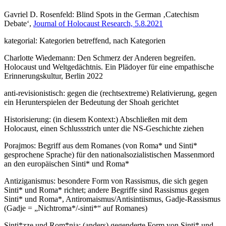
Gavriel D. Rosenfeld: Blind Spots in the German ‚Catechism
Debate‘,
Journal of Holocaust Research, 5.8.2021
kategorial: Kategorien betreffend, nach Kategorien
Charlotte Wiedemann: Den Schmerz der Anderen begreifen.
Holocaust und Weltgedächtnis. Ein Plädoyer für eine empathische
Erinnerungskultur, Berlin 2022
anti-revisionistisch: gegen die (rechtsextreme) Relativierung, gegen
ein Herunterspielen der Bedeutung der Shoah gerichtet
Historisierung: (in diesem Kontext:) Abschließen mit dem
Holocaust, einen Schlussstrich unter die NS-Geschichte ziehen
Porajmos: Begriff aus dem Romanes (von Roma* und Sinti*
gesprochene Sprache) für den nationalsozialistischen Massenmord
an den europäischen Sinti* und Roma*
Antiziganismus: besondere Form von Rassismus, die sich gegen
Sinti* und Roma* richtet; andere Begriffe sind Rassismus gegen
Sinti* und Roma*, Antiromaismus/Antisintiismus, Gadje-Rassismus
(Gadje = „Nichtroma*/-sinti*“ auf Romanes)
Sinti*zze und Rom*nja: (anders) gegenderte Form von Sinti* und