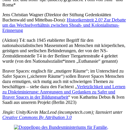
Roma*
Jens Christian Wagner (Direktor der Stiftung Gedenkstätten
Buchenwald und Mittelbau-Dora):
Historikerstreit 2.0? Zur Debatte
um das Wechselverhältnis zwischen Shoah- und Kolonialismus-
Erinnerung
(Aktion) T4: nach 1945 etablierter Begriff für den
nationalsozialistischen Massenmord an Menschen mit körperlichen,
geistigen und seelischen Behinderungen, der von der NS-
Zentraldienststelle T4 in der Berliner Tiergartenstraße 4 geleitet
wurde (von den Nationalsozialist*innen „Euthanasie“ genannt)
Braver Spaces: englisch für „mutigere Räume“; im Unterschied zu
Safer Spaces („sicherere Räume“) sollen Braver Spaces Menschen
dazu ermutigen, sich mutig auch mit schwierigen Themen zu
beschäftigen – siehe dazu den Fachtext „
Verletzlichkeit und Lernen
zu Diskriminierung: Anregungen und Gedanken zu Safer und
Braver Spaces in der Bildungsarbeit
“ von Katharina Debus & Iven
Saadi aus unserem Projekt (Berlin 2023)
Jingle: Unity/Kevin MacLeod (incompetech.com); lizensiert unter
Creative Commons By Attribution 3.0