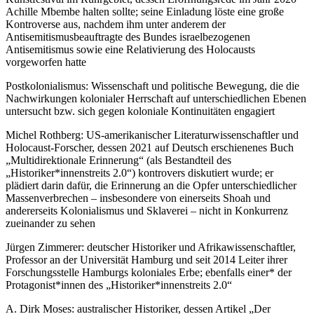
Achille Mbembe halten sollte; seine Einladung löste eine große
Kontroverse aus, nachdem ihm unter anderem der
Antisemitismusbeauftragte des Bundes israelbezogenen
Antisemitismus sowie eine Relativierung des Holocausts
vorgeworfen hatte
Postkolonialismus: Wissenschaft und politische Bewegung, die die
Nachwirkungen kolonialer Herrschaft auf unterschiedlichen Ebenen
untersucht bzw. sich gegen koloniale Kontinuitäten engagiert
Michel Rothberg: US-amerikanischer Literaturwissenschaftler und
Holocaust-Forscher, dessen 2021 auf Deutsch erschienenes Buch
„Multidirektionale Erinnerung“ (als Bestandteil des
„Historiker*innenstreits 2.0“) kontrovers diskutiert wurde; er
plädiert darin dafür, die Erinnerung an die Opfer unterschiedlicher
Massenverbrechen – insbesondere von einerseits Shoah und
andererseits Kolonialismus und Sklaverei – nicht in Konkurrenz
zueinander zu sehen
Jürgen Zimmerer: deutscher Historiker und Afrikawissenschaftler,
Professor an der Universität Hamburg und seit 2014 Leiter ihrer
Forschungsstelle Hamburgs koloniales Erbe; ebenfalls einer* der
Protagonist*innen des „Historiker*innenstreits 2.0“
A. Dirk Moses: australischer Historiker, dessen Artikel „Der