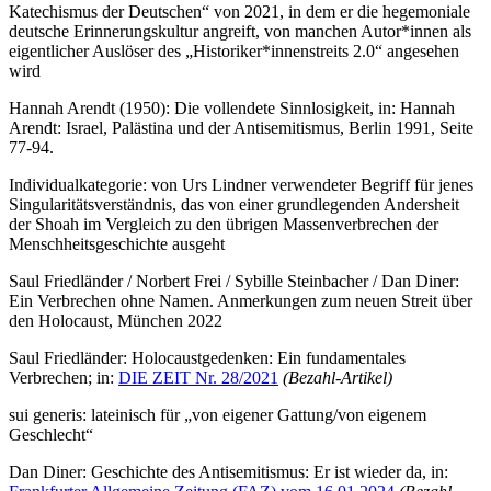
Katechismus der Deutschen“ von 2021, in dem er die hegemoniale
deutsche Erinnerungskultur angreift, von manchen Autor*innen als
eigentlicher Auslöser des „Historiker*innenstreits 2.0“ angesehen
wird
Hannah Arendt (1950): Die vollendete Sinnlosigkeit, in: Hannah
Arendt: Israel, Palästina und der Antisemitismus, Berlin 1991, Seite
77-94.
Individualkategorie: von Urs Lindner verwendeter Begriff für jenes
Singularitätsverständnis, das von einer grundlegenden Andersheit
der Shoah im Vergleich zu den übrigen Massenverbrechen der
Menschheitsgeschichte ausgeht
Saul Friedländer / Norbert Frei / Sybille Steinbacher / Dan Diner:
Ein Verbrechen ohne Namen. Anmerkungen zum neuen Streit über
den Holocaust, München 2022
Saul Friedländer: Holocaustgedenken: Ein fundamentales
Verbrechen; in:
DIE ZEIT Nr. 28/2021
(Bezahl-Artikel)
sui generis: lateinisch für „von eigener Gattung/von eigenem
Geschlecht“
Dan Diner: Geschichte des Antisemitismus: Er ist wieder da, in: