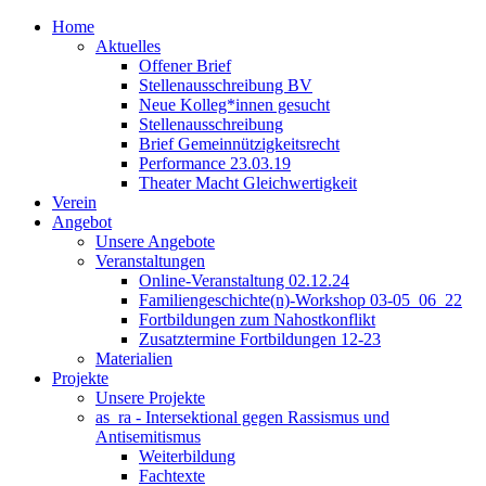
Home
Aktuelles
Offener Brief
Stellenausschreibung BV
Neue Kolleg*innen gesucht
Stellenausschreibung
Brief Gemeinnützigkeitsrecht
Performance 23.03.19
Theater Macht Gleichwertigkeit
Verein
Angebot
Unsere Angebote
Veranstaltungen
Online-Veranstaltung 02.12.24
Familiengeschichte(n)-Workshop 03-05_06_22
Fortbildungen zum Nahostkonflikt
Zusatztermine Fortbildungen 12-23
Materialien
Projekte
Unsere Projekte
as_ra - Intersektional gegen Rassismus und
Antisemitismus
Weiterbildung
Fachtexte