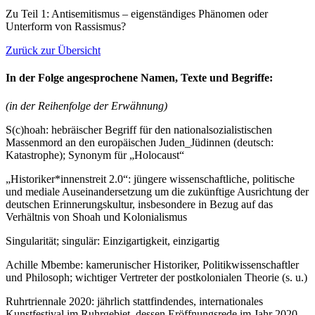
Zu Teil 1: Antisemitismus – eigenständiges Phänomen oder
Unterform von Rassismus?
Zurück zur Übersicht
In der Folge angesprochene Namen, Texte und Begriffe:
(in der Reihenfolge der Erwähnung)
S(c)hoah: hebräischer Begriff für den nationalsozialistischen
Massenmord an den europäischen Juden_Jüdinnen (deutsch:
Katastrophe); Synonym für „Holocaust“
„Historiker*innenstreit 2.0“: jüngere wissenschaftliche, politische
und mediale Auseinandersetzung um die zukünftige Ausrichtung der
deutschen Erinnerungskultur, insbesondere in Bezug auf das
Verhältnis von Shoah und Kolonialismus
Singularität; singulär: Einzigartigkeit, einzigartig
Achille Mbembe: kamerunischer Historiker, Politikwissenschaftler
und Philosoph; wichtiger Vertreter der postkolonialen Theorie (s. u.)
Ruhrtriennale 2020: jährlich stattfindendes, internationales
Kunstfestival im Ruhrgebiet, dessen Eröffnungsrede im Jahr 2020