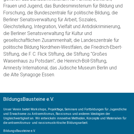
Frauen und Jugend, das Bundesministerium für Bildung und
Forschung, die Bundeszentrale für politische Bildung, die
Berliner Senatsverwaltung für Arbeit, Soziales,
Gleichstellung, Integration, Vielfalt und Antidiskriminierung,
die Berliner Senatsverwaltung für Kultur und
gesellschaftlichen Zusammenhalt, die Landeszentrale für
politische Bildung Nordrhein-Westfalen, die Friedrich-Ebert-
Stiftung, die F. C. Flick Stiftung, die Stiftung "Großes
Waisenhaus zu Potsdam", die Heinrich-Böll-Stiftung,
Amnesty International, das Jüdische Museum Berlin und
die Alte Synagoge Essen.
BildungsBausteine e.V.
Unser Verein bietet Workshops, Projekttage, Seminare und Fortbildungen für Jugendliche
und Erwachsene zu Antisemitismus, Rassismus und anderen Ideologien der
Ungleichwertigkeit an. Wir entwickeln innovative Methoden, Konzepte und Materialien für
die antisemitismus- und rassismuskritische Bildungsarbeit.
BildungsBausteine e.V.