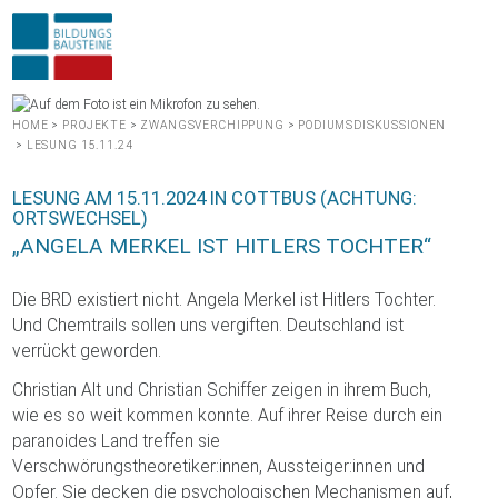
HOME
>
PROJEKTE
>
ZWANGSVERCHIPPUNG
>
PODIUMSDISKUSSIONEN
>
LESUNG 15.11.24
LESUNG AM 15.11.2024 IN COTTBUS (ACHTUNG:
ORTSWECHSEL)
„ANGELA MERKEL IST HITLERS TOCHTER“
Die BRD existiert nicht. Angela Merkel ist Hitlers Tochter.
Und Chemtrails sollen uns vergiften. Deutschland ist
verrückt geworden.
Christian Alt und Christian Schiffer zeigen in ihrem Buch,
wie es so weit kommen konnte. Auf ihrer Reise durch ein
paranoides Land treffen sie
Verschwörungstheoretiker:innen, Aussteiger:innen und
Opfer. Sie decken die psychologischen Mechanismen auf,