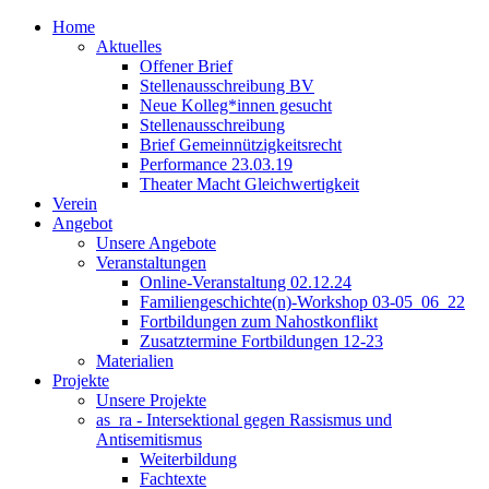
Home
Aktuelles
Offener Brief
Stellenausschreibung BV
Neue Kolleg*innen gesucht
Stellenausschreibung
Brief Gemeinnützigkeitsrecht
Performance 23.03.19
Theater Macht Gleichwertigkeit
Verein
Angebot
Unsere Angebote
Veranstaltungen
Online-Veranstaltung 02.12.24
Familiengeschichte(n)-Workshop 03-05_06_22
Fortbildungen zum Nahostkonflikt
Zusatztermine Fortbildungen 12-23
Materialien
Projekte
Unsere Projekte
as_ra - Intersektional gegen Rassismus und
Antisemitismus
Weiterbildung
Fachtexte