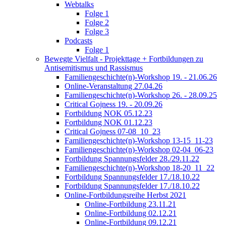
Webtalks
Folge 1
Folge 2
Folge 3
Podcasts
Folge 1
Bewegte Vielfalt - Projekttage + Fortbildungen zu
Antisemitismus und Rassismus
Familiengeschichte(n)-Workshop 19. - 21.06.26
Online-Veranstaltung 27.04.26
Familiengeschichte(n)-Workshop 26. - 28.09.25
Critical Gojness 19. - 20.09.26
Fortbildung NOK 05.12.23
Fortbildung NOK 01.12.23
Critical Gojness 07-08_10_23
Familiengeschichte(n)-Workshop 13-15_11-23
Familiengeschichte(n)-Workshop 02-04_06-23
Fortbildung Spannungsfelder 28./29.11.22
Familiengeschichte(n)-Workshop 18-20_11_22
Fortbildung Spannungsfelder 17./18.10.22
Fortbildung Spannungsfelder 17./18.10.22
Online-Fortbildungsreihe Herbst 2021
Online-Fortbildung 23.11.21
Online-Fortbildung 02.12.21
Online-Fortbildung 09.12.21