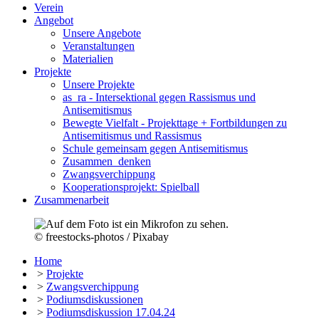
Verein
Angebot
Unsere Angebote
Veranstaltungen
Materialien
Projekte
Unsere Projekte
as_ra - Intersektional gegen Rassismus und
Antisemitismus
Bewegte Vielfalt - Projekttage + Fortbildungen zu
Antisemitismus und Rassismus
Schule gemeinsam gegen Antisemitismus
Zusammen_denken
Zwangsverchippung
Kooperationsprojekt: Spielball
Zusammenarbeit
© freestocks-photos / Pixabay
Home
>
Projekte
>
Zwangsverchippung
>
Podiumsdiskussionen
>
Podiumsdiskussion 17.04.24